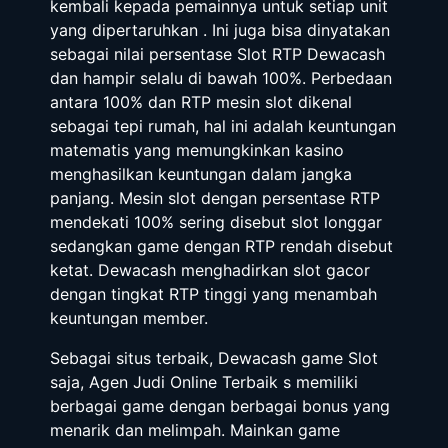
kembali kepada pemainnya untuk setiap unit
yang dipertaruhkan . Ini juga bisa dinyatakan
sebagai nilai persentase Slot RTP Dewacash
dan hampir selalu di bawah 100%. Perbedaan
antara 100% dan RTP mesin slot dikenal
sebagai tepi rumah, hal ini adalah keuntungan
matematis yang memungkinkan kasino
menghasilkan keuntungan dalam jangka
panjang. Mesin slot dengan persentase RTP
mendekati 100% sering disebut slot longgar
sedangkan game dengan RTP rendah disebut
ketat. Dewacash menghadirkan slot gacor
dengan tingkat RTP tinggi yang menambah
keuntungan member.
Sebagai situs terbaik, Dewacash game Slot
saja, Agen Judi Online Terbaik s memiliki
berbagai game dengan berbagai bonus yang
menarik dan melimpah. Mainkan game