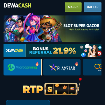
MASUK
DAFTAR